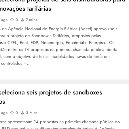
inovações tarifárias
s ago
0
7 mins
a da Agência Nacional de Energia Elétrica (Aneel) aprovou seis
ara o projeto de Sandboxes Tarifários, propostos pelas
doras CPFL, Enel, EDP, Neoenergia, Equatorial e Energisa. Os
stão entre os 14 propostos na primeira chamada pública aberta
l, com o objetivo de testar modalidades novas de tarifa em
 controlados –…
seleciona seis projetos de sandboxes
ios
s ago
0
3 mins
doras apresentaram 14 propostas na primeira chamada pública do
 P&D que vai avaliar diferentes modelos de tarifas A Agência