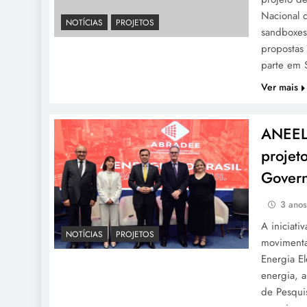
Nacional d
NOTÍCIAS
PROJETOS
sandboxes 
propostas
parte em
Ver mais
ANEEL 
projet
Govern
3 ano
A iniciati
NOTÍCIAS
PROJETOS
movimenta
Energia E
energia, a
de Pesqui