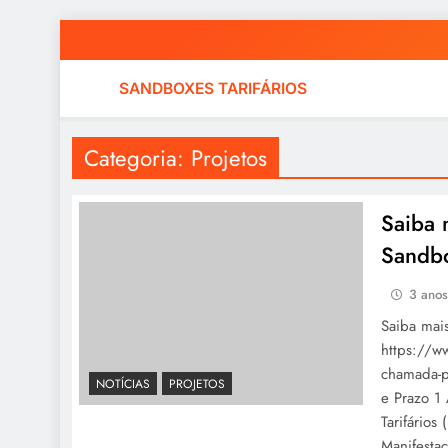
Skip
to
content
SANDBOXES TARIFÁRIOS
Categoria:
Projetos
Saiba 
Sandbo
3 ano
Saiba mai
https://w
chamada-p
NOTÍCIAS
PROJETOS
e Prazo 1
Tarifário
Manifesta