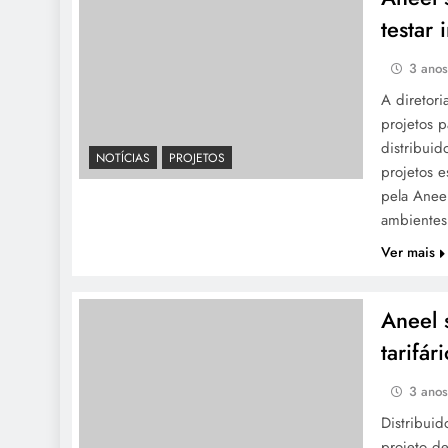
testar 
3 ano
A diretori
projetos p
distribui
NOTÍCIAS
PROJETOS
projetos e
pela Anee
ambientes
Ver mais
Aneel 
tarifár
3 ano
Distribui
projeto de