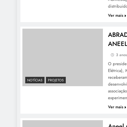
distribui
Ver mais
ABRADE
ANEEL 
3 ano
O preside
Elétrica)
receberam
NOTÍCIAS
PROJETOS
desenvolv
associação
experimen
Ver mais
Aneel 