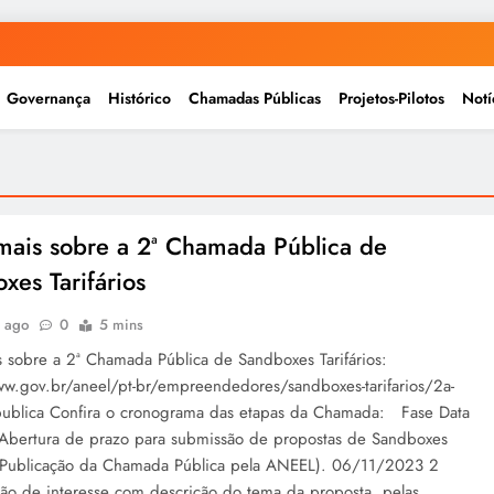
Governança
Histórico
Chamadas Públicas
Projetos-Pilotos
Notí
mais sobre a 2ª Chamada Pública de
xes Tarifários
s ago
0
5 mins
s sobre a 2ª Chamada Pública de Sandboxes Tarifários:
ww.gov.br/aneel/pt-br/empreendedores/sandboxes-tarifarios/2a-
ublica Confira o cronograma das etapas da Chamada: Fase Data
 Abertura de prazo para submissão de propostas de Sandboxes
s (Publicação da Chamada Pública pela ANEEL). 06/11/2023 2
ção de interesse com descrição do tema da proposta, pelas