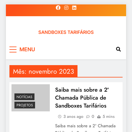
Skip
to
content
SANDBOXES TARIFÁRIOS
MENU
Mês:
novembro 2023
Saiba mais sobre a 2ª
Chamada Pública de
NOTÍCIAS
Sandboxes Tarifários
PROJETOS
3 anos ago
0
5 mins
Saiba mais sobre a 2ª Chamada