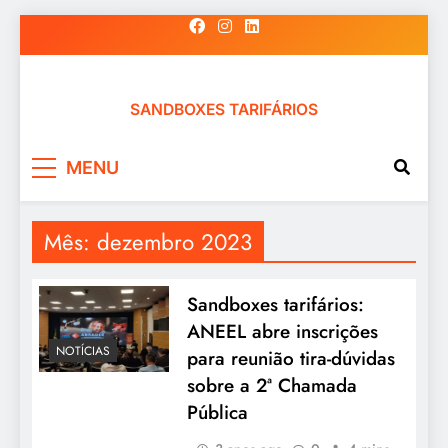
Skip
to
content
SANDBOXES TARIFÁRIOS
MENU
Mês:
dezembro 2023
Sandboxes tarifários:
ANEEL abre inscrições
NOTÍCIAS
para reunião tira-dúvidas
sobre a 2ª Chamada
Pública