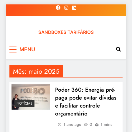
Skip
to
content
SANDBOXES TARIFÁRIOS
MENU
Mês:
maio 2025
Poder 360: Energia pré-
paga pode evitar dívidas
NOTÍCIAS
e facilitar controle
orçamentário
1 ano ago
0
1 mins